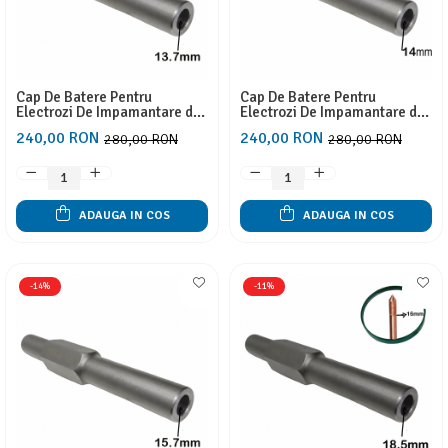
Cap De Batere Pentru
Cap De Batere Pentru
Electrozi De Impamantare de
Electrozi De Impamantare de
20 mm Verticali Tip BP, Gaura
20 mm Verticali Tip BP, Gaura
240,00 RON
240,00 RON
280,00 RON
280,00 RON
Cu Diametru 13.7 mm
Cu Diametru 14 mm
ADAUGA IN COS
ADAUGA IN COS
-14%
-11%