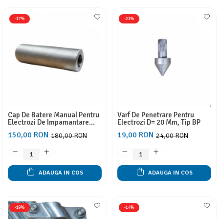
-17%
-21%
Cap De Batere Manual Pentru
Varf De Penetrare Pentru
Electrozi De Impamantare
Electrozi D= 20 Mm, Tip BP
D=20mm Tip BP
150,00 RON
19,00 RON
180,00 RON
24,00 RON
ADAUGA IN COS
ADAUGA IN COS
-19%
-14%