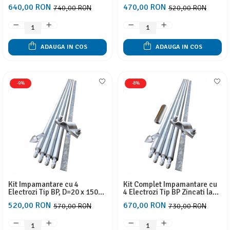
mm Zincati la cald, 1 Varf
mm Zincati la cald, 1 Varf
640,00 RON
470,00 RON
740,00 RON
520,00 RON
Ghidaj, 1 Clema Conexiune Si
Ghidaj si 1 Clema Conexiune,
Cap de Batere Hex 30, Fara
Fara Sapaturi pentru Case,
Sapaturi pentru Case, Garduri
Garduri Electrice, Panouri
Electrice, Panouri solare
solare
ADAUGA IN COS
ADAUGA IN COS
-9%
-8%
Kit Impamantare cu 4
Kit Complet Impamantare cu
Electrozi Tip BP, D=20 x 1500
4 Electrozi Tip BP Zincati la
mm Zincati la cald, 1 Varf
cald, 1 Varf Ghidaj, 1 Clema
520,00 RON
670,00 RON
570,00 RON
730,00 RON
Ghidaj, 1 Clema Conexiune Si
Conexiune, 1.5 M Platband Si
1.5 Platband Fara Sapaturi
Cap De Batere Manual Fara
pentru Case, Garduri
Sapaturi pentru Case, Garduri