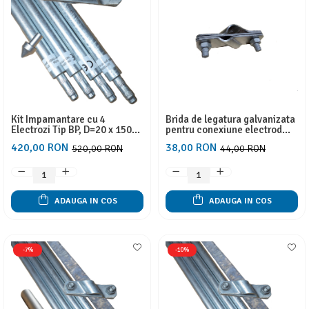
Kit Impamantare cu 4
Brida de legatura galvanizata
Electrozi Tip BP, D=20 x 1500
pentru conexiune electrod
mm Zincati la cald, 1 Varf
vertical Φ20mm - platbanda
420,00 RON
38,00 RON
520,00 RON
44,00 RON
Ghidaj si 1 Clema Conexiune,
40x4
Fara Sapaturi pentru Case,
Garduri Electrice, Panouri
solare
ADAUGA IN COS
ADAUGA IN COS
-7%
-10%