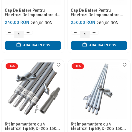
Cap De Batere Pentru
Cap De Batere Pentru
Electrozi De Impamantare de
Electrozi De Impamantare
25 mm Verticali Tip
Cuprati De 16 mm Verticali
240,00 RON
250,00 RON
280,00 RON
280,00 RON
BP,Diametru gaura interioara
Tip BP, Diametru Gaura
15.7 mm
Interioara 18.5 mm
ADAUGA IN COS
ADAUGA IN COS
-14%
-10%
Kit Impamantare cu 4
Kit Impamantare cu 4
Electrozi Tip BP, D=20 x 1500
Electrozi Tip BP, D=20 x 1500