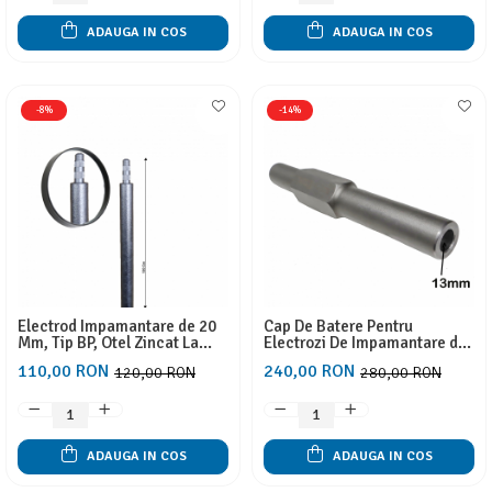
Electrice, Panouri solare
Electrice, Panouri solare
ADAUGA IN COS
ADAUGA IN COS
-8%
-14%
Electrod Impamantare de 20
Cap De Batere Pentru
Mm, Tip BP, Otel Zincat La
Electrozi De Impamantare de
Cald, Fara Sapaturi, Pentru
20 mm Verticali Tip BP, Gaura
110,00 RON
240,00 RON
120,00 RON
280,00 RON
Case, Panouri Solare, Garduri
Cu Diametru 13 mm
Electrice
ADAUGA IN COS
ADAUGA IN COS