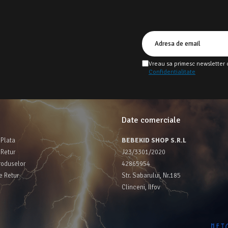
Vreau sa primesc newsletter 
Confidentialitate
Date comerciale
Plata
BEBEKID SHOP S.R.L
 Retur
J23/3301/2020
roduselor
42865954
e Retur
Str. Sabarului, Nr.185
Clinceni, Ilfov